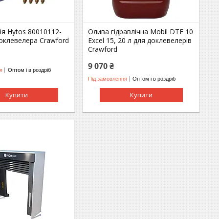
ія Hytos 80010112-
Олива гідравлічна Mobil DTE 10
оклевелера Crawford
Excel 15, 20 л для доклевелерів
Crawford
9 070 ₴
я
Оптом і в роздріб
Під замовлення
Оптом і в роздріб
Купити
Купити