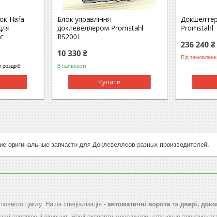
ок Hafa
Блок управління
Докшелтер
для
доклевеллером Promstahl
Promstahl
c
RS200L
236 240 ₴
10 330 ₴
Під замовленн
в роздріб
В наявності
Купити
е оригинальные запчасти для Доклевеллеов разных производителей.
 повного циклу. Наша спеціалізація -
автоматичні ворота
та
двері, док
щі перевірені рішення. Наші експерти-менеджери натхненно проконсуль