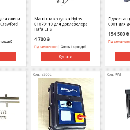
 для оливи
Магнітна котушка Hytos
Гідростанц
 Crawford
81070118 для доклевелера
0001 для д
Hafa LHS
154 500 ₴
4 700 ₴
в роздріб
Під замовленн
Під замовлення
Оптом і в роздріб
Купити
rs200L
PWI