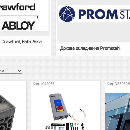
Crawford, Hafa, Assa
Докове обладнання Promstahl
k048056
DS6060