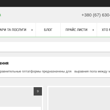
a
+380 (67) 630
АРИ ТА ПОСЛУГИ
БЛОГ
ПРАЙС ЛИСТИ
ХТО 
ання
 уравнительные плтатформы предназначены для выравния пола между 
9