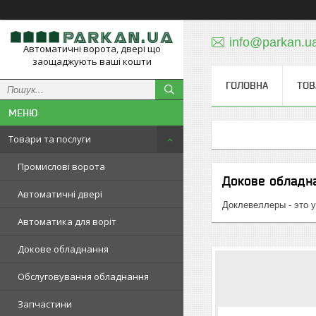
info@parkan.u
Автоматичні ворота, двері що
заощаджують ваші кошти
ГОЛОВНА
ТОВ
Товари та послуги
Промислові ворота
Докове обладн
Автоматичні двері
Доклевеллеры - это
Автоматика для воріт
Докове обладнання
Обслуговування обладнання
Запчастини