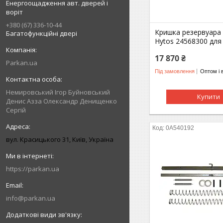
Енергоощадження авт. дверей і
воріт
+380 (67) 336-10-44
Кришка резервуара
Багатофункційні двері
Hytos 24568300 для
17 870 ₴
Parkan.ua
Під замовлення
Оптом і 
Немировський Ігор Буйновський
Купити
Денис Азза Олександр Денищенко
Сергій
0A540192
вул. Красицького 31, Київ, Україна
https://parkan.ua
info@parkan.ua