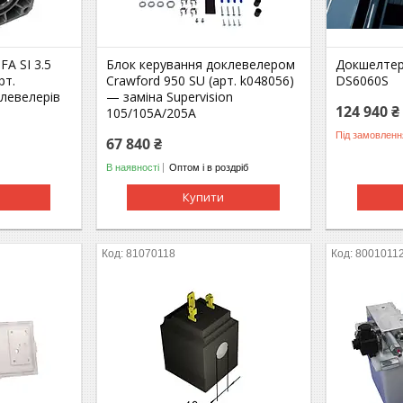
A SI 3.5
Блок керування доклевелером
Докшелтер
рт.
Crawford 950 SU (арт. k048056)
DS6060S
левелерів
— заміна Supervision
124 940 ₴
105/105A/205A
Під замовленн
67 840 ₴
В наявності
Оптом і в роздріб
Купити
81070118
8001011