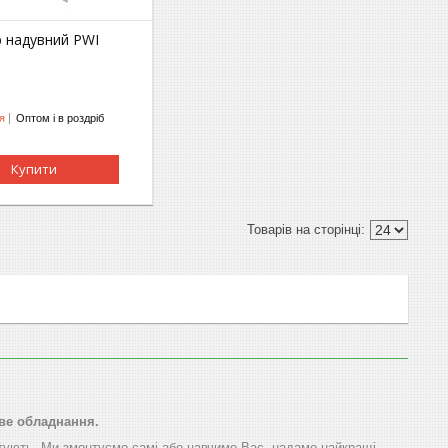
 надувний PWI
я
Оптом і в роздріб
Купити
ове обладнання.
тують. Ми змонтуємо самі або навчимо Вас, надамо найкращі