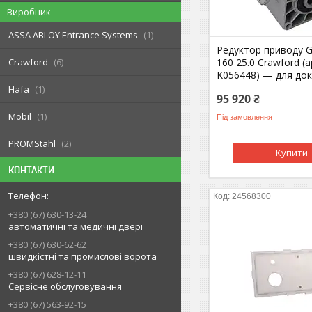
Виробник
ASSA ABLOY Entrance Systems
1
Редуктор приводу GF
Crawford
6
160 25.0 Crawford (а
K056448) — для док
Hafa
1
95 920 ₴
Mobil
1
Під замовлення
PROMStahl
2
Купити
КОНТАКТИ
24568300
+380 (67) 630-13-24
автоматичні та медичні двері
+380 (67) 630-62-62
швидкістні та промислові ворота
+380 (67) 628-12-11
Сервісне обслуговування
+380 (67) 563-92-15