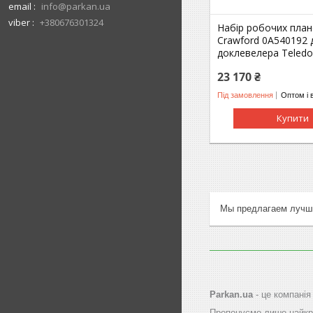
email
info@parkan.ua
viber
+380676301324
Набір робочих план
Crawford 0A540192 
доклевелера Teledo
23 170 ₴
Під замовлення
Оптом і 
Купити
Мы предлагаем лучши
Parkan.ua
- це компанія
Пропонуємо лише найкра