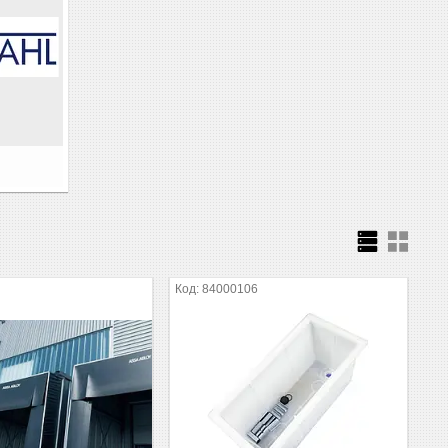
S
84000106