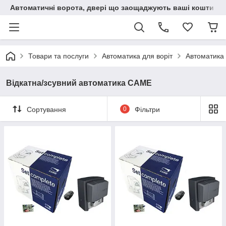
Автоматичні ворота, двері що заощаджують ваші кошти
Товари та послуги
Автоматика для воріт
Автоматика
Відкатна/зсувний автоматика CAME
Сортування
0
Фільтри