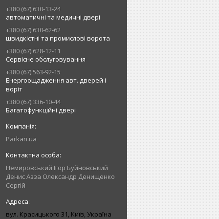
+380 (67) 630-13-24
автоматичні та медичні двері
+380 (67) 630-62-62
швидкістні та промислові ворота
+380 (67) 628-12-11
Сервісне обслуговування
+380 (67) 563-92-15
Енергоощадження авт. дверей і
воріт
+380 (67) 336-10-44
Багатофункційні двері
Parkan.ua
Немировський Ігор Буйновський
Денис Азза Олександр Денищенко
Сергій
вул. Красицького 31, Київ, Україна