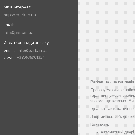
https://parkan.ua
info@parkan.ua
email
info@parkan.ua
viber
+380676301324
Parkan.ua
- це компанія
Пропонуємо лише найкра
гарантійні умови, зроби
знаємо, що кажемо. Ми 
Ідеальні автоматичні в
Звертайтесь із будь яки
Контакти:
Автоматичні двер