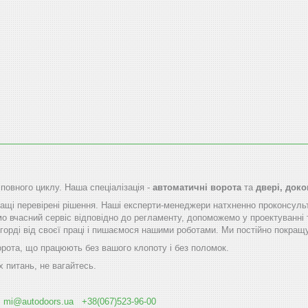
 повного циклу. Наша спеціалізація -
автоматичні ворота
та
двері, док
щі перевірені рішення. Наші експерти-менеджери натхненно проконсуль
мо вчасний сервіс відповідно до регламенту, допоможемо у проектуванні 
горді від своєї праці і пишаємося нашими роботами. Ми постійно покращу
орота, що працюють без вашого клопоту і без поломок.
х питань, не вагайтесь.
і
mi@autodoоrs.ua
+38(067)523-96-00