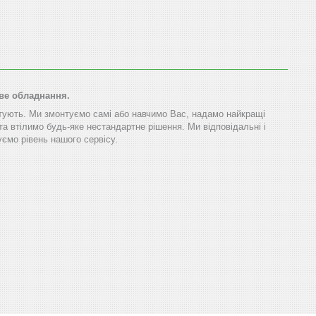
ове обладнання.
тують. Ми змонтуємо самі або навчимо Вас, надамо найкращі
та втілимо будь-яке нестандартне рішення. Ми відповідальні і
ємо рівень нашого сервісу.