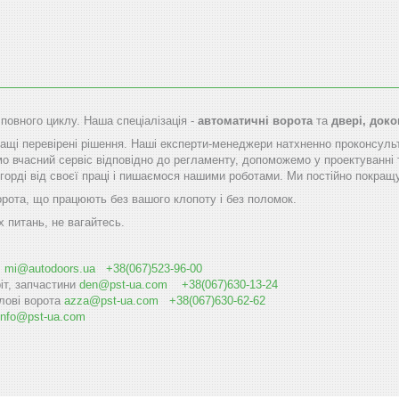
 повного циклу. Наша спеціалізація -
автоматичні ворота
та
двері, док
щі перевірені рішення. Наші експерти-менеджери натхненно проконсуль
мо вчасний сервіс відповідно до регламенту, допоможемо у проектуванні 
горді від своєї праці і пишаємося нашими роботами. Ми постійно покращу
орота, що працюють без вашого клопоту і без поломок.
х питань, не вагайтесь.
і
mi@autodoоrs.ua
+38(067)523-96-00
іт, запчастини
den@pst-ua.com
+38(067)630-13-24
лові ворота
azza@pst-ua.com
+38(067)630-62-62
info@pst-ua.com