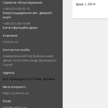
Сервісне обслуговування
Ціна:
1 290 ₴
+380 (67) 563-92-15
Енергоощадження авт. дверей і
воріт
+380 (67) 336-10-44
Багатофункційні двері
Parkan.ua
Немировський Ігор Буйновський
Денис Азза Олександр Денищенко
Сергій
вул. Красицького 31, Київ, Україна
https://parkan.ua
info@parkan.ua