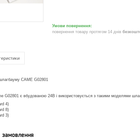
повернення товару протягом 14 днів
безкошт
теристики
 шлагбауму CAME G02801
e G02801 є вбудованою 24В і використовується з такими моделями шла
rd 4)
rd 8)
rd 3)
я замовлення