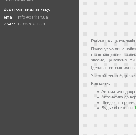
email
info@parkan.ua
viber
+380676301324
Parkan.ua
- це компанія
Пропонуємо лише найкра
гарантійні умови, зроби
знаємо, що кажемо. Ми 
Ідеальні автоматичні в
Звертайтесь із будь яки
Контакти:
Автоматичні двер
Автоматика до вор
Швидкісні, промис
Будь які питання