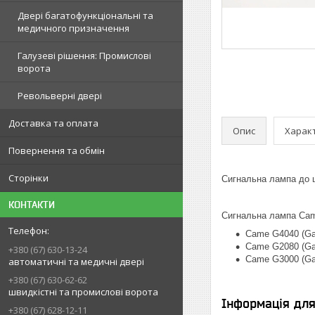
Двері багатофункціональні та
медичного призначення
Галузеві рішення: Промислові
ворота
Револьверні двері
Доставка та оплата
Опис
Харак
Повернення та обмін
Сторінки
Сигнальна лампа до
КОНТАКТИ
Сигнальна лампа Cam
Came G4040 (Ga
Came G2080 (Ga
+380 (67) 630-13-24
Came G3000 (Ga
автоматичні та медичні двері
+380 (67) 630-62-62
швидкістні та промислові ворота
Інформація дл
+380 (67) 628-12-11