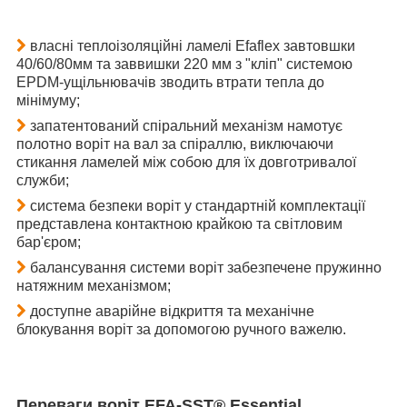
власні теплоізоляційні ламелі Efaflex завтовшки
40/60/80мм та заввишки 220 мм з "кліп" системою
EPDM-ущільнювачів зводить втрати тепла до
мінімуму
;
запатентований спіральний механізм намотує
полотно воріт на вал за спіраллю, виключаючи
стикання ламелей між собою для їх довготривалої
служби;
система безпеки воріт у стандартній комплектації
представлена контактною крайкою та світловим
бар'єром;
балансування системи воріт забезпечене пружинно
натяжним механізмом;
доступне аварійне відкриття та механічне
блокування воріт за допомогою ручного важелю.
Переваги воріт
EFA-SST®
Essential