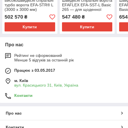
Високошвидкісні спіральні
Швидкісні спіральні ворота
Швид
турбо ворота EFA-STR® L
EFAFLEX EFA-SST-L Basic
EFAF
(3000 х 3000 мм)
265 — для щоденної
Basi
роботи складу
— дл
502 570
547 480
654
₴
₴
Купити
Купити
Про нас
Рейтинг не сформований
Менше 5 відгуків за останній рік
Працює з 03.05.2017
м. Київ
вул. Красицького 31, Київ, Україна
Контакти
Про нас
Контакти