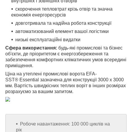
внутрішніх і зовнішніх отворів
скорочення тепловтрат крізь отвір та значна
економія енергоресурсів
довготривала та надійна робота конструкції
автоматизований елемент вашої логістики
низькі експлуатаційні видатки
Сфера використання:
будь-які промислові та бізнес
об'єкти, де пріоритетом є енергозбереження та
забезпечення комфортних кліматичних умов всередині
приміщення.
Ціна на утеплені промислові ворота
EFA-
SST
®
Essential
зазначена для конструкції 3000 х 3000
мм. Вартість швидкісних теплих воріт в інших розмірах
розрахуємо за вашим запитом.
Робоче навантаження: 100 000 циклів на
рік