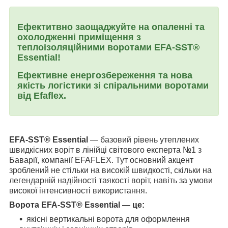
Ефектитвно заощаджуйте на опаленні та
охолодженні приміщення з
теплоізоляційними воротами EFA-SST®
Essential!
Ефективне енергозбереження та нова
якість логістики зі спіральними воротами
від Efaflex.
EFA-SST®
Essential
— базовий рівень утеплених
швидкісних воріт в лінійці світового експерта №1 з
Баварії, компанії EFAFLEX. Тут основний акцент
зроблений не стільки на високій швидкості, скільки на
легендарній надійності таякості воріт, навіть за умови
високої інтенсивності використання.
Ворота
EFA-SST
®
Essential
— це:
якісні вертикальні ворота для оформлення