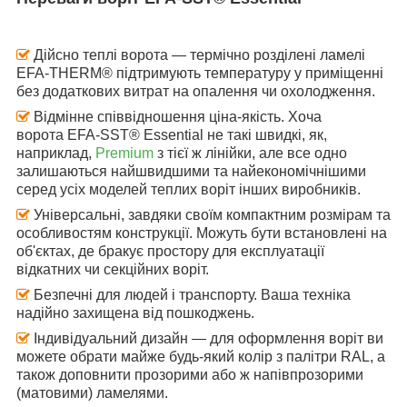
Дійсно теплі ворота
— термічно розділені ламелі
EFA-THERM® підтримують температуру у приміщенні
без додаткових витрат на опалення чи охолодження.
Відмінне співвідношення ціна-якість. Хоча
ворота EFA-SST® Essential не такі швидкі, як,
наприклад,
Premium
з тієї ж лінійки, але все одно
залишаються найшвидшими та найекономічнішими
серед усіх моделей теплих воріт інших виробників.
Універсальні, завдяки своїм компактним розмірам та
особливостям конструкції. Можуть бути встановлені на
об'єктах, де бракує простору для експлуатації
відкатних чи секційних воріт.
Безпечні для людей і транспорту. Ваша техніка
надійно захищена від пошкоджень.
Індивідуальний дизайн
— для оформлення воріт ви
можете обрати майже будь-який колір з палітри RAL, а
також доповнити прозорими або ж напівпрозорими
(матовими) ламелями.