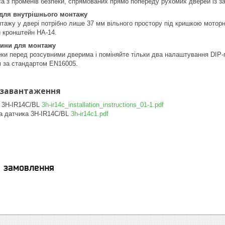
іса з променів безпеки, спрямованих прямо попереду рухомих дверей із 
 для внутрішнього монтажу
тажу у двері потрібно лише 37 мм вільного простору під кришкою моторної
 кронштейн HA-14.
лини для монтажу
еки перед розсувними дверима і поміняйте тільки два налаштування DIP-
 за стандартом EN16005.
 завантаження
а 3H-IR14C/BL
3h-ir14c_installation_instructions_01-1.pdf
ка датчика 3H-IR14C/BL
3h-ir14c1.pdf
я замовлення