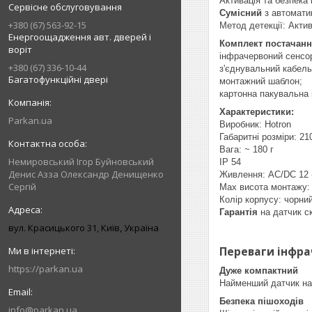
Активація та безпека
Сервісне обслуговування
Сумісний
з автомат
+380 (67) 563-92-15
Метод детекції: Акти
Енергоощадження авт. дверей і
Комплект постачанн
воріт
інфрачервоний сенсор
+380 (67) 336-10-44
з'єднувальний кабель
Багатофункційні двері
монтажний шаблон;
картонна пакувальна 
Характеристики:
Parkan.ua
Виробник: Hotron
Габаритні розміри: 21
Вага: ~ 180 г
Немировський Ігор Буйновський
IP 54
Денис Азза Олександр Денищенко
Живлення: AC/DC 12 
Сергій
Max висота монтажу:
Колір корпусу: чорни
Гарантія
на датчик с
вул. Красицького 31, Київ, Україна
Переваги інфра
https://parkan.ua
Дуже компактний
Найменший датчик на 
Безпека пішоходів
info@parkan.ua