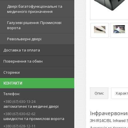
Двері багатофункціональні та
медичного призначення
Галузеві рішення: Промислові
ворота
Револьверні двері
Доставка та оплата
Повернення та обмін
Сторінки
КОНТАКТИ
Опис
Харак
+380 (67) 630-13-24
автоматичні та медичні двері
Інфрачервоний
+380 (67) 630-62-62
швидкістні та промислові ворота
3H-IR14C/BL Infrared S
+380 (67) 628-12-11