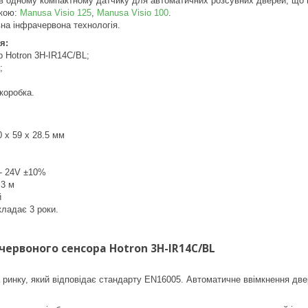
 в одному компактному датчику для автоматичних розсувних дверей, що
икою:
Manusa Visio 125
,
Manusa Visio 100
.
вна інфрачервона технологія.
я:
 Hotron 3H-IR14C/BL;
;
коробка.
0 х 59 х 28.5 мм
- 24V ±10%
 3 м
й
кладає 3 роки.
червоного сенсора Hotron 3H-IR14C/BL
ринку, який відповідає стандарту EN16005. Автоматичне ввімкнення двер