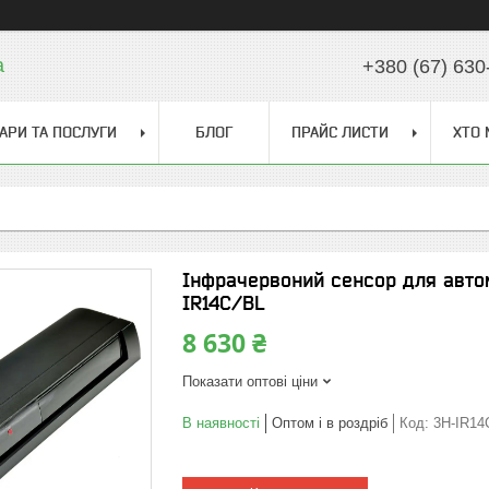
a
+380 (67) 630
АРИ ТА ПОСЛУГИ
БЛОГ
ПРАЙС ЛИСТИ
ХТО 
Інфрачервоний сенсор для автом
IR14C/BL
8 630 ₴
Показати оптові ціни
В наявності
Оптом і в роздріб
Код:
3H-IR14