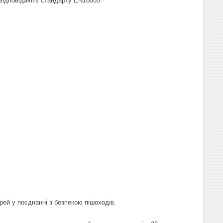
 відповідають стандарту EN16005.
ей у поєднанні з безпекою пішоходів.