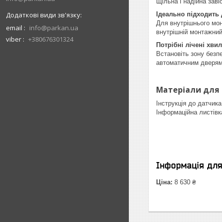
Щільна і надійна зав
Ідеально підходить
Для внутрішнього мон
email
info@parkan.ua
внутрішній монтажний
viber
+380676301324
Потрібні лічені хви
Встановіть зону безп
автоматичним дверям
Матеріали для
Інструкція до датчик
Інформаційна листів
Інформація дл
Ціна:
8 630 ₴