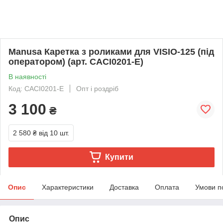
Manusa Каретка з роликами для VISIO-125 (під
оператором) (арт. CACI0201-E)
В наявності
Код: CACI0201-E
Опт і роздріб
3 100
₴
2 580 ₴
від 10 шт.
Купити
Опис
Характеристики
Доставка
Оплата
Умови п
Опис