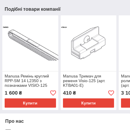
Подібні товари компанії
Manusa Ремінь круглий
Manusa Тримач для
Manu
RPP-5M 14 L2350 з
ременя Visio-125 (арт.
роли
позначками VISIO-125
KTBA01-E)
(арт
(арт. SMCI23-E)
1 600
410
3 1
₴
₴
Купити
Купити
Про нас