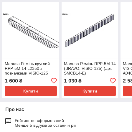
Manusa Ремінь круглий
Manusa Ремінь RPP-5M 14
Manu
RPP-5M 14 L2350 з
(BRAVO, VISIO-125) (арт.
VISI
позначками VISIO-125
SMCB14-E)
A046
(арт. SMCI23-E)
1 600
1 030
2 5
₴
₴
Купити
Купити
Про нас
Рейтинг не сформований
Менше 5 відгуків за останній рік