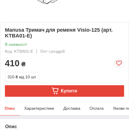
Manusa Тримач для ременя Visio-125 (арт.
KTBA01-E)
В наявності
Код: KTBA01-E
Опт і роздріб
410
₴
310 ₴
від 10 шт.
Купити
Опис
Характеристики
Доставка
Оплата
Умови п
Опис