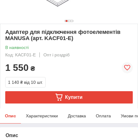
Адаптер для підключення фотоелементів
MANUSA (арт. KACF01-E)
В наявності
Код: KACF01-E
Опт і роздріб
1 550
₴
1 140 ₴
від 10 шт.
Купити
Опис
Характеристики
Доставка
Оплата
Умови п
Опис