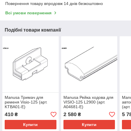
Повернення товару впродовж 14 днів безкоштовно
Всі умови повернення
Подібні товари компанії
Manusa Тримач для
Manusa Рейка ходова для
Man
ременя Visio-125 (арт.
VISIO-125 L2900 (арт.
авто
KTBA01-E)
A04681-E)
(арт
410
2 580
5 7
₴
₴
Купити
Купити