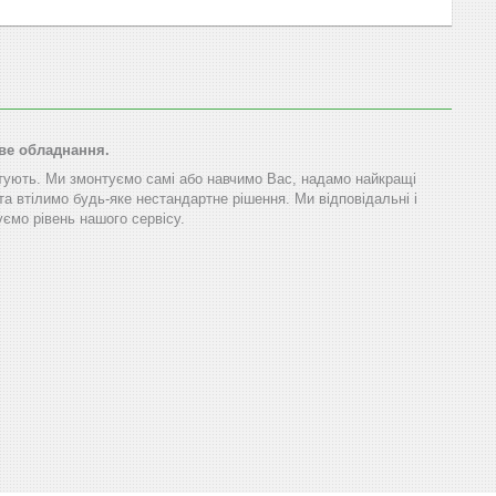
ове обладнання.
тують. Ми змонтуємо самі або навчимо Вас, надамо найкращі
та втілимо будь-яке нестандартне рішення. Ми відповідальні і
ємо рівень нашого сервісу.