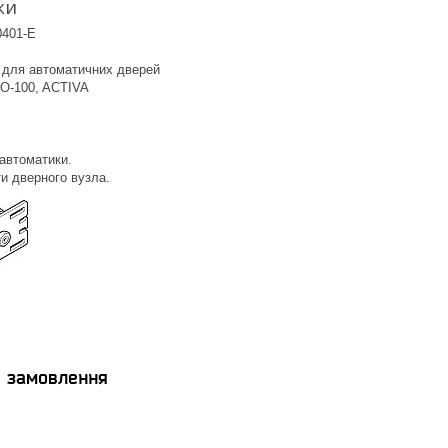
ки
0401-E
а для автоматичних дверей
IO-100, ACTIVA
 автоматики.
и дверного вузла.
я замовлення