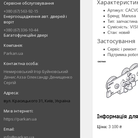
Характеристи
Сервісне обслуговування
Артикул: CACV
+380 (67) 563-92-15
Енергоощадження авт. дверей і
Бренд: Manusa
воріт
Тип: запчастин
Сумісність: VIS
+380 (67) 336-10-44
Стан: новий
Багатофункційні двері
Застосування
Сервіс і ремонт
Parkan.ua
Підтримка робот
Немировський Ігор Буйновський
Денис Азза Олександр Денищенко
Сергій
вул. Красицького 31, Київ, Україна
Інформація дл
https://parkan.ua
Ціна:
3 100 ₴
info@parkan.ua