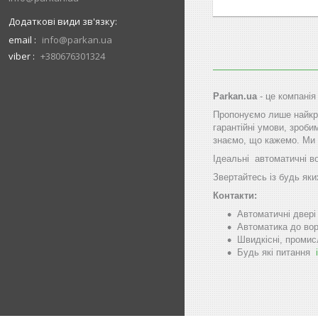
email
info@parkan.ua
viber
+380676301324
Parkan.ua
- це компанія
Пропонуємо лише найкра
гарантійні умови, зроби
знаємо, що кажемо. Ми 
Ідеальні автоматичні в
Звертайтесь із будь яки
Контакти:
Автоматичні двер
Автоматика до вор
Швидкісні, промис
Будь які питання