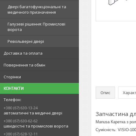
Двері багатофункціональні та
медичного призначення
Галузеві рішення: Промислові
ворота
Револьверні двері
Доставка та оплата
Повернення та обмін
Сторінки
КОНТАКТИ
Опис
Харак
+380 (67) 630-13-24
автоматичні та медичні двері
Запчастина д
+380 (67) 630-62-62
Manusa Каретка з рол
швидкістні та промислові ворота
Сумісність: VISIO-10
+380 (67) 628-12-11