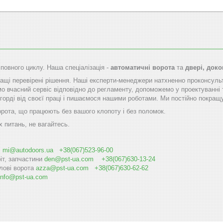
 повного циклу. Наша спеціалізація -
автоматичні ворота
та
двері, док
щі перевірені рішення. Наші експерти-менеджери натхненно проконсуль
мо вчасний сервіс відповідно до регламенту, допоможемо у проектуванні 
горді від своєї праці і пишаємося нашими роботами. Ми постійно покращу
орота, що працюють без вашого клопоту і без поломок.
х питань, не вагайтесь.
і
mi@autodoоrs.ua
+38(067)523-96-00
іт, запчастини
den@pst-ua.com
+38(067)630-13-24
лові ворота
azza@pst-ua.com
+38(067)630-62-62
info@pst-ua.com