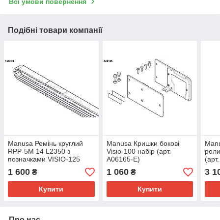
Всі умови повернення
Подібні товари компанії
Manusa Ремінь круглий
Manusa Кришки бокові
Manu
RPP-5M 14 L2350 з
Visio-100 набір (арт.
роли
позначками VISIO-125
A06165-E)
(арт
(арт. SMCI23-E)
1 600
1 060
3 1
₴
₴
Купити
Купити
Про нас