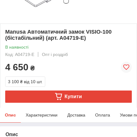
Manusa Автоматичний замок VISIO-100
(бістабільний) (арт. A04719-E)
В наявності
Код: A04719-E
Опт і роздріб
4 650
₴
3 100 ₴
від 10 шт.
Купити
Опис
Характеристики
Доставка
Оплата
Умови п
Опис