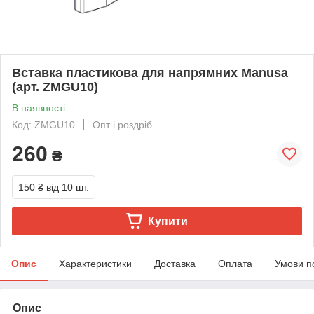
Вставка пластикова для напрямних Manusa
(арт. ZMGU10)
В наявності
Код: ZMGU10
Опт і роздріб
260
₴
150 ₴
від 10 шт.
Купити
Опис
Характеристики
Доставка
Оплата
Умови п
Опис