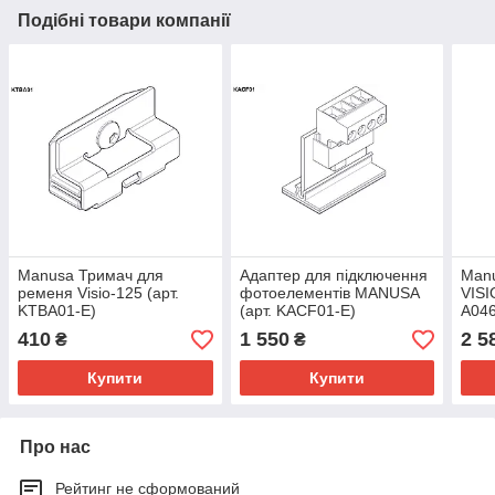
Подібні товари компанії
Manusa Тримач для
Адаптер для підключення
Manu
ременя Visio-125 (арт.
фотоелементів MANUSA
VISI
KTBA01-E)
(арт. KACF01-E)
A046
410
1 550
2 5
₴
₴
Купити
Купити
Про нас
Рейтинг не сформований