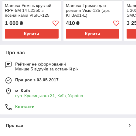
Manusa Ремінь круглий
Manusa Тримач для
Manu
RPP-5M 14 L2350 з
ременя Visio-125 (арт.
L 30
позначками VISIO-125
KTBA01-E)
SMC
(арт. SMCI23-E)
1 600
410
3 2
₴
₴
Купити
Купити
Про нас
Рейтинг не сформований
Менше 5 відгуків за останній рік
Працює з 03.05.2017
м. Київ
вул. Красицького 31, Київ, Україна
Контакти
Про нас