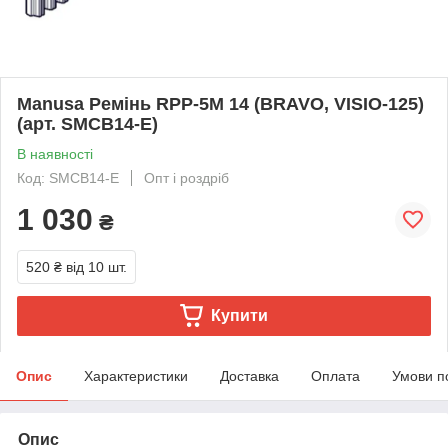
Manusa Ремінь RPP-5M 14 (BRAVO, VISIO-125)
(арт. SMCB14-E)
В наявності
Код: SMCB14-E
Опт і роздріб
1 030
₴
520 ₴
від 10 шт.
Купити
Опис
Характеристики
Доставка
Оплата
Умови п
Опис