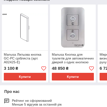
Manusa Ліктьова кнопка
Manusa Кнопка для
Мікр
GC-PC срібляста (арт.
туалетів для автоматичних
визн
A02425-E)
дверей з одніє кнопкою
руху
ззовні (арт. SC00103)
3 100
48 850
6 7
₴
₴
Купити
Купити
Про нас
Рейтинг не сформований
Менше 5 відгуків за останній рік