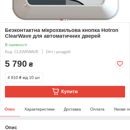
Безконтактна мікрохвильова кнопка Hotron
ClearWave для автоматичних дверей
В наявності
Код: CLEARWAVE
Опт і роздріб
5 790
₴
4 810 ₴
від 10 шт.
Купити
Опис
Характеристики
Доставка
Оплата
Умови п
Опис