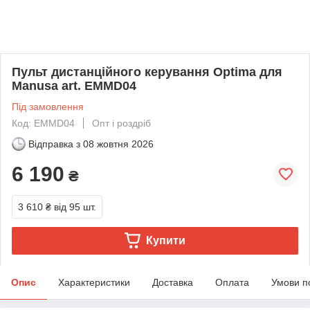
Пульт дистанційного керування Optima для
Manusa art. EMMD04
Під замовлення
Код: EMMD04
Опт і роздріб
Відправка з
08 жовтня 2026
6 190
₴
3 610 ₴
від 95 шт.
Купити
Опис
Характеристики
Доставка
Оплата
Умови п