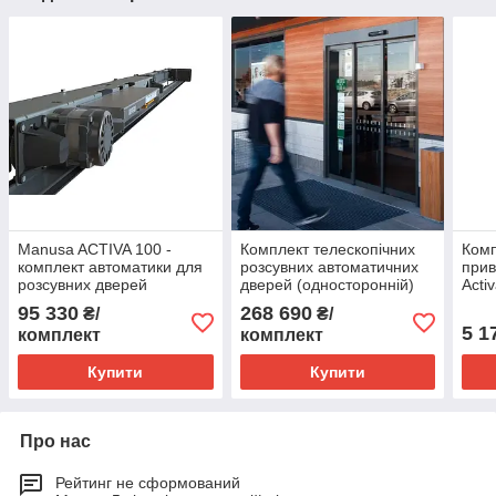
Manusa ACTIVA 100 -
Комплект телескопічних
Комп
комплект автоматики для
розсувних автоматичних
прив
розсувних дверей
дверей (односторонній)
Acti
MANUSA VISIO+
(арт
95 330
268 690
₴/
₴/
Telescopic (1380х2000)
5 1
комплект
комплект
Купити
Купити
Про нас
Рейтинг не сформований