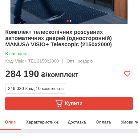
Комплект телескопічних розсувних
автоматичних дверей (односторонній)
MANUSA VISIO+ Telescopic (2150х2000)
В наявності
Код: Visio+ TEL 2150х2000
Опт і роздріб
284 190
₴/комплект
248 020 ₴
від 10 комплектів
Купити
Опис
Характеристики
Доставка
Оплата
Умови п