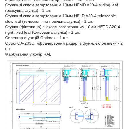
Стулка зі склом загартованим 10мм HEMD A20-4 sliding leaf
(розсувна стулка) - 1 шт.
Стулка зі склом загартованим 10мм HELD A20-4 telescopic
slow leaf (телескопічна повільна стулка) - 1 шт.
Стулка (фіксована) зі склом загартованим 10мм HETD A20-4
right fixed leaf (фіксована стулка) - 1 шт.
Селектор функцій Optima+ - 1 шт.
Optex OA-203C Інфрачервоний радар з функцією безпеки - 2
шт.
Фарбування у колір RAL