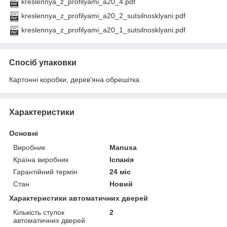
kreslennya_z_profilyami_a20_4.pdf
kreslennya_z_profilyami_a20_2_sutsilnosklyani.pdf
kreslennya_z_profilyami_a20_1_sutsilnosklyani.pdf
Спосіб упаковки
Картонні коробки, дерев'яна обрешітка.
Характеристики
Основні
Виробник
Manusa
Країна виробник
Іспанія
Гарантійний термін
24 міс
Стан
Новий
Характеристики автоматичних дверей
Кількість стулок
2
автоматичних дверей