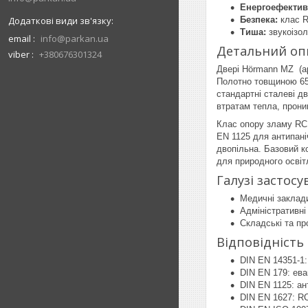
Енергоефектив
Безпека:
клас R
Тиша:
звукоізол
email
info@parkan.ua
Детальний оп
viber
+380676301324
Двері Hörmann MZ (ар
Полотно товщиною 65 
стандартні сталеві д
втратам тепла, проник
Клас опору зламу RC 
EN 1125 для антипані
двопільна. Базовий к
для природного освіт
Галузі застос
Медичні заклади
Адміністративні
Складські та пр
Відповідність
DIN EN 14351-1:
DIN EN 179: ева
DIN EN 1125: ан
DIN EN 1627: R