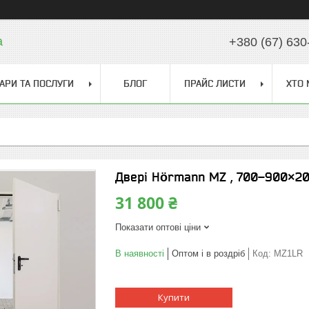
a
+380 (67) 630
АРИ ТА ПОСЛУГИ
БЛОГ
ПРАЙС ЛИСТИ
ХТО 
Двері Hörmann MZ , 700–900×200
31 800 ₴
Показати оптові ціни
В наявності
Оптом і в роздріб
Код:
MZ1LR
Купити