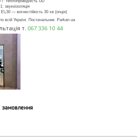
7: теплопровідність UD
1: звукоізоляція
El₂30 — вогнестійкість 30 хв (опція)
о всій Україні. Постачальник: Parkan.ua.
ьтація т.
067 336 10 44
я замовлення