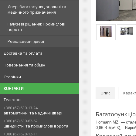
Двері багатофункціональні та
медичного призначення
Галузеві рішення: Промислові
ворота
Револьверні двері
Доставка та оплата
Повернення та обмін
Сторінки
КОНТАКТИ
Опис
Харак
+380 (67) 630-13-24
автоматичні та медичні двері
Багатофункціо
+380 (67) 630-62-62
Hörmann MZ — сталеві
швидкістні та промислові ворота
0,86 Вт/(м²·К), . Вир
+380 (67) 628-12-11