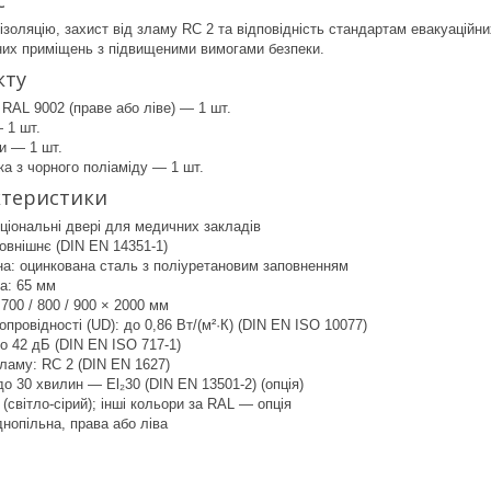
с
оляцію, захист від зламу RC 2 та відповідність стандартам евакуаційни
них приміщень з підвищеними вимогами безпеки.
кту
RAL 9002 (праве або ліве) — 1 шт.
 1 шт.
и — 1 шт.
ка з чорного поліаміду — 1 шт.
ктеристики
ціональні двері для медичних закладів
овнішнє (DIN EN 14351-1)
на: оцинкована сталь з поліуретановим заповненням
а: 65 мм
700 / 800 / 900 × 2000 мм
опровідності (UD): до 0,86 Вт/(м²·К) (DIN EN ISO 10077)
до 42 дБ (DIN EN ISO 717-1)
ламу: RC 2 (DIN EN 1627)
до 30 хвилин — El₂30 (DIN EN 13501-2) (опція)
(світло-сірий); інші кольори за RAL — опція
днопільна, права або ліва