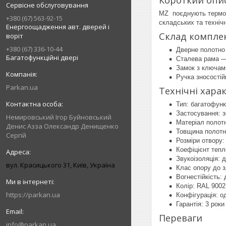
Короткий опи
Сервісне обслуговування
MZ поєднують термоіз
+380 (67) 563-92-15
складських та техніч
Енергоощадження авт. дверей і
Склад компле
воріт
+380 (67) 336-10-44
Дверне полотно 
Багатофункційні двері
Сталева рама —
Замок з ключам
Ручка зносостій
Parkan.ua
Технічні хара
Тип: багатофунк
Застосування: з
Немировський Ігор Буйновський
Матеріал полот
Денис Азза Олександр Денищенко
Товщина полотн
Сергій
Розміри отвору: 
Коефіцієнт тепл
Звукоізоляція: 
вул. Красицького 31, Київ, Україна
Клас опору до з
Вогнестійкість: 
Колір: RAL 9002 
https://parkan.ua
Конфігурація: о
Гарантія: 3 роки
Переваги
info@parkan.ua