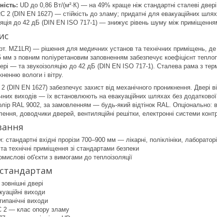
ність:
UD до 0,86 Вт/(м²·К) — на 49% краще ніж стандартні сталеві двері
C 2 (DIN EN 1627) — стійкість до зламу; придатні для евакуаційних шлях
яція до 42 дБ (DIN EN ISO 717-1) — знижує рівень шуму між приміщення
ис
т. MZ1LR) — рішення для медичних установ та технічних приміщень, де о
мм з повним поліуретановим заповненням забезпечує коефіцієнт теплопр
вері — та звукоізоляцію до 42 дБ (DIN EN ISO 717-1). Сталева рама з те
ненню вологи і вітру.
2 (DIN EN 1627) забезпечує захист від механічного проникнення. Двері 
чних виходів — їх встановлюють на евакуаційних шляхах без додаткової с
олір RAL 9002, за замовленням — будь-який відтінок RAL. Опціонально: во
лення, доводчики дверей, вентиляційні решітки, електронні системи конт
ування
: стандартні вхідні прорізи 700–900 мм — лікарні, поліклініки, лабораторі
 та технічні приміщення зі стандартами безпеки
омислові об'єкти з вимогами до теплоізоляції
 стандартам
 зовнішні двері
куаційні виходи
типанічні виходи
C 2 — клас опору зламу