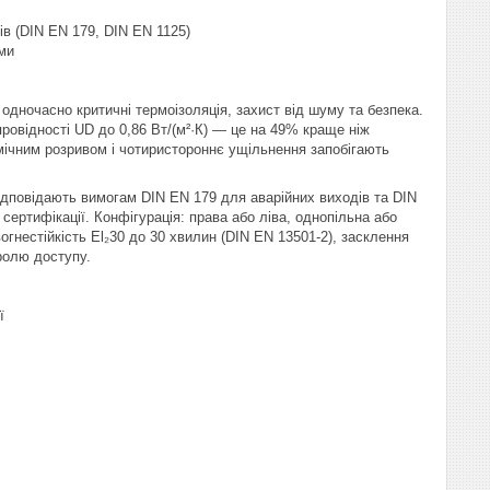
ів (DIN EN 179, DIN EN 1125)
ми
дночасно критичні термоізоляція, захист від шуму та безпека.
овідності UD до 0,86 Вт/(м²·К) — це на 49% краще ніж
рмічним розривом і чотиристороннє ущільнення запобігають
відповідають вимогам DIN EN 179 для аварійних виходів та DIN
ертифікації. Конфігурація: права або ліва, однопільна або
гнестійкість El₂30 до 30 хвилин (DIN EN 13501-2), засклення
ролю доступу.
ї