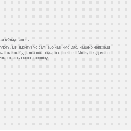
ове обладнання.
тують. Ми змонтуємо самі або навчимо Вас, надамо найкращі
та втілимо будь-яке нестандартне рішення. Ми відповідальні і
ємо рівень нашого сервісу.