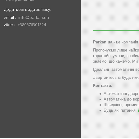
email
info@parkan.ua
viber
+380676301324
Parkan.ua
- це компанія
Пропонуємо лише найкра
гарантійні умови, зроби
знаємо, що кажемо. Ми 
Ідеальні автоматичні в
Звертайтесь із будь яки
Контакти:
Автоматичні двер
Автоматика до вор
Швидкісні, промис
Будь які питання