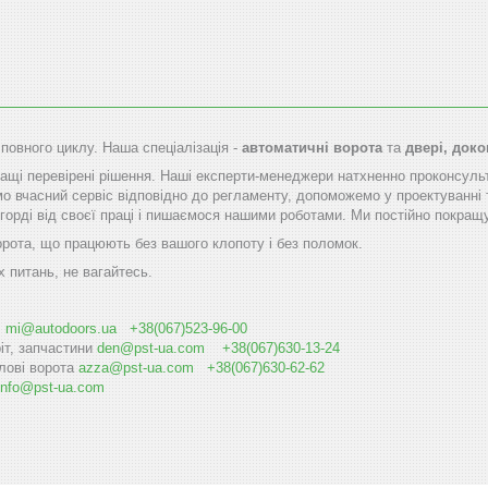
 повного циклу. Наша спеціалізація -
автоматичні ворота
та
двері, док
щі перевірені рішення. Наші експерти-менеджери натхненно проконсуль
мо вчасний сервіс відповідно до регламенту, допоможемо у проектуванні 
горді від своєї праці і пишаємося нашими роботами. Ми постійно покращу
орота, що працюють без вашого клопоту і без поломок.
х питань, не вагайтесь.
і
mi@autodoоrs.ua
+38(067)523-96-00
іт, запчастини
den@pst-ua.com
+38(067)630-13-24
лові ворота
azza@pst-ua.com
+38(067)630-62-62
info@pst-ua.com