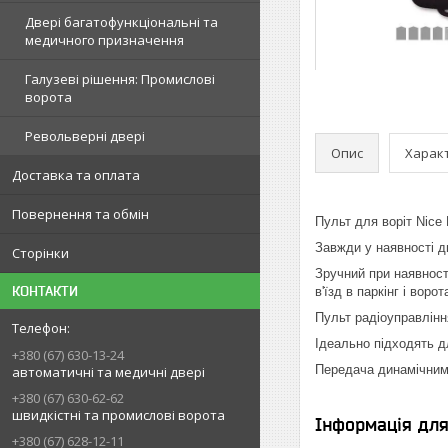
Двері багатофункціональні та
медичного призначення
Галузеві рішення: Промислові
ворота
Револьверні двері
Опис
Харак
Доставка та оплата
Повернення та обмін
Пульт для воріт Nice
Завжди у наявності
Сторінки
Зручний при наявност
КОНТАКТИ
в'їзд в паркінг і воро
Пульт радіоуправлінн
Ідеально підходять д
+380 (67) 630-13-24
Передача динамічним 
автоматичні та медичні двері
+380 (67) 630-62-62
швидкістні та промислові ворота
Інформація дл
+380 (67) 628-12-11