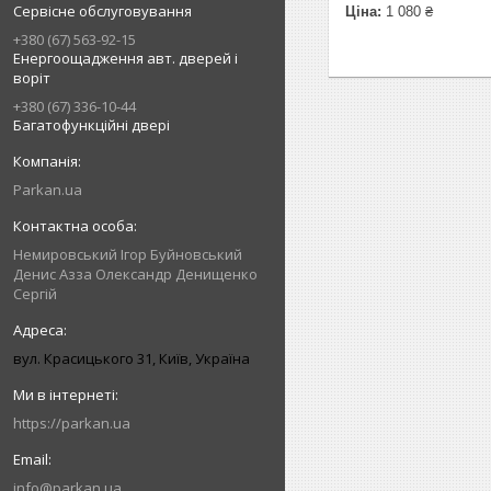
Сервісне обслуговування
Ціна:
1 080 ₴
+380 (67) 563-92-15
Енергоощадження авт. дверей і
воріт
+380 (67) 336-10-44
Багатофункційні двері
Parkan.ua
Немировський Ігор Буйновський
Денис Азза Олександр Денищенко
Сергій
вул. Красицького 31, Київ, Україна
https://parkan.ua
info@parkan.ua