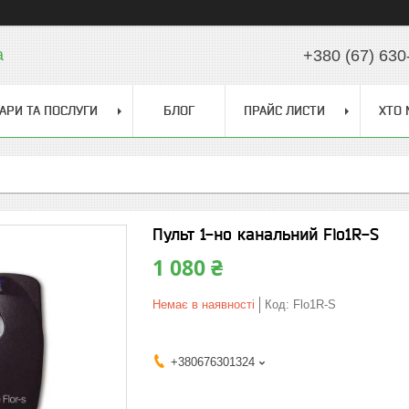
a
+380 (67) 630
АРИ ТА ПОСЛУГИ
БЛОГ
ПРАЙС ЛИСТИ
ХТО 
Пульт 1-но канальний Flo1R-S
1 080 ₴
Немає в наявності
Код:
Flo1R-S
+380676301324