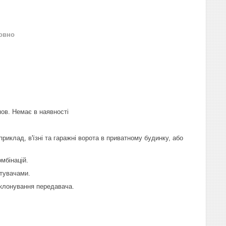
овно
пов. Немає в наявності
иклад, в'їзні та гаражні ворота в приватному будинку, або
мбінацій.
стувачами.
 клонування передавача.