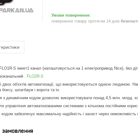
повернення товару протягом 14 днів
безкошт
теристики
 FLO1R-S імеет1 канал (налаштовується на 1 електропривод Nice), без ді
 двоканальний
FLO2R-S
і двох об'єктів автоматизації, що використовуються однією людиною. Напр
та боксу, шлагбаум і ворота та ін.
я з динамічним кодом дозволяє використовувати понад 4,5 млн. млрд. ко
ля управління автоматизованими системами з кількома постійними кори
кодом забезпечує максимальну надійність і захист через неможливість
я замовлення