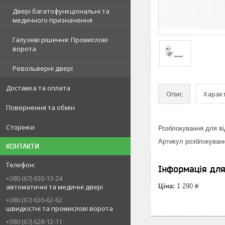
Двері багатофункціональні та
медичного призначення
Галузеві рішення: Промислові
ворота
Револьверні двері
Доставка та оплата
Опис
Харак
Повернення та обмін
Сторінки
Розблокування для в
Артикул розблокуван
КОНТАКТИ
Інформація дл
+380 (67) 630-13-24
автоматичні та медичні двері
Ціна:
1 290 ₴
+380 (67) 630-62-62
швидкістні та промислові ворота
+380 (67) 628-12-11