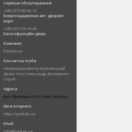
Сервісне обслуговування
+380 (67) 563-92-15
Енергоощадження авт. дверей і
воріт
+380 (67) 336-10-44
Багатофункційні двері
Parkan.ua
Немировський Ігор Буйновський
Денис Азза Олександр Денищенко
Сергій
вул. Красицького 31, Київ, Україна
https://parkan.ua
info@parkan.ua