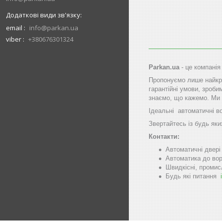
email
info@parkan.ua
viber
+380676301324
Parkan.ua
- це компанія
Пропонуємо лише найкра
гарантійні умови, зроби
знаємо, що кажемо. Ми 
Ідеальні автоматичні в
Звертайтесь із будь яки
Контакти:
Автоматичні двер
Автоматика до вор
Швидкісні, промис
Будь які питання