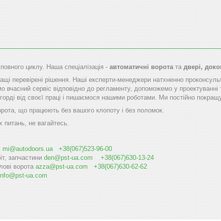
 повного циклу. Наша спеціалізація -
автоматичні ворота
та
двері, док
щі перевірені рішення. Наші експерти-менеджери натхненно проконсуль
мо вчасний сервіс відповідно до регламенту, допоможемо у проектуванні 
горді від своєї праці і пишаємося нашими роботами. Ми постійно покращу
орота, що працюють без вашого клопоту і без поломок.
х питань, не вагайтесь.
і
mi@autodoоrs.ua
+38(067)523-96-00
іт, запчастини
den@pst-ua.com
+38(067)630-13-24
лові ворота
azza@pst-ua.com
+38(067)630-62-62
info@pst-ua.com