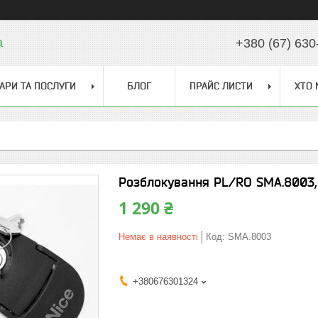
a
+380 (67) 630
АРИ ТА ПОСЛУГИ
БЛОГ
ПРАЙС ЛИСТИ
ХТО 
Розблокування PL/RO SMA.8003,
1 290 ₴
Немає в наявності
Код:
SMA.8003
+380676301324