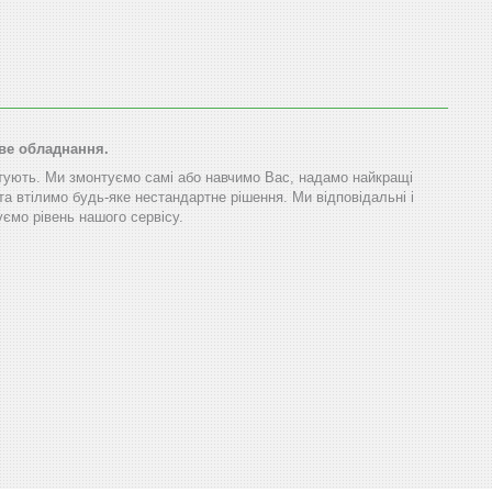
ове обладнання.
тують. Ми змонтуємо самі або навчимо Вас, надамо найкращі
та втілимо будь-яке нестандартне рішення. Ми відповідальні і
ємо рівень нашого сервісу.