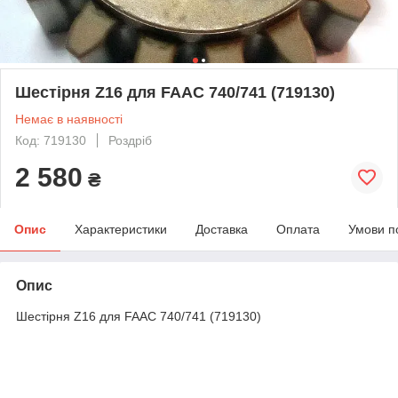
Шестірня Z16 для FAAC 740/741 (719130)
Немає в наявності
Код: 719130
Роздріб
2 580
₴
Опис
Характеристики
Доставка
Оплата
Умови п
Опис
Шестірня Z16 для FAAC 740/741 (719130)