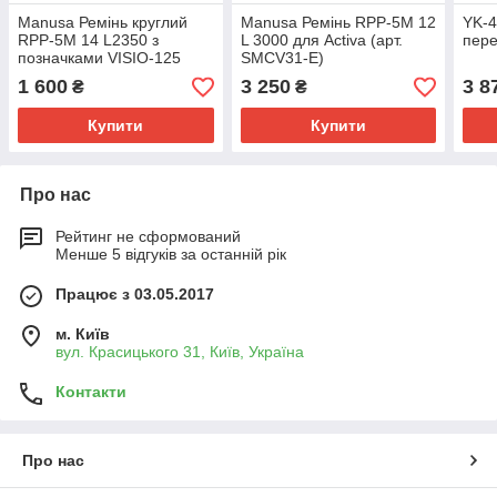
Manusa Ремінь круглий
Manusa Ремінь RPP-5M 12
YK-4
RPP-5M 14 L2350 з
L 3000 для Activa (арт.
пере
позначками VISIO-125
SMCV31-E)
(арт. SMCI23-E)
1 600
3 250
3 8
₴
₴
Купити
Купити
Про нас
Рейтинг не сформований
Менше 5 відгуків за останній рік
Працює з 03.05.2017
м. Київ
вул. Красицького 31, Київ, Україна
Контакти
Про нас