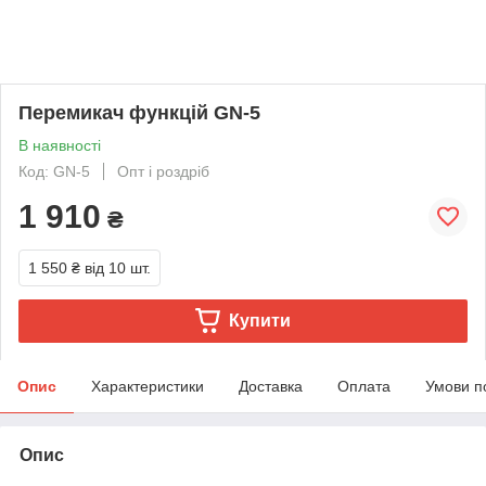
Перемикач функцій GN-5
В наявності
Код: GN-5
Опт і роздріб
1 910
₴
1 550 ₴
від 10 шт.
Купити
Опис
Характеристики
Доставка
Оплата
Умови п
Опис