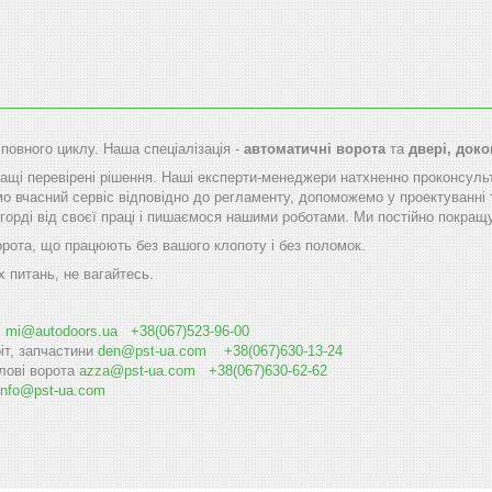
 повного циклу. Наша спеціалізація -
автоматичні ворота
та
двері, док
щі перевірені рішення. Наші експерти-менеджери натхненно проконсуль
мо вчасний сервіс відповідно до регламенту, допоможемо у проектуванні 
горді від своєї праці і пишаємося нашими роботами. Ми постійно покращу
орота, що працюють без вашого клопоту і без поломок.
х питань, не вагайтесь.
і
mi@autodoоrs.ua
+38(067)523-96-00
іт, запчастини
den@pst-ua.com
+38(067)630-13-24
лові ворота
azza@pst-ua.com
+38(067)630-62-62
info@pst-ua.com