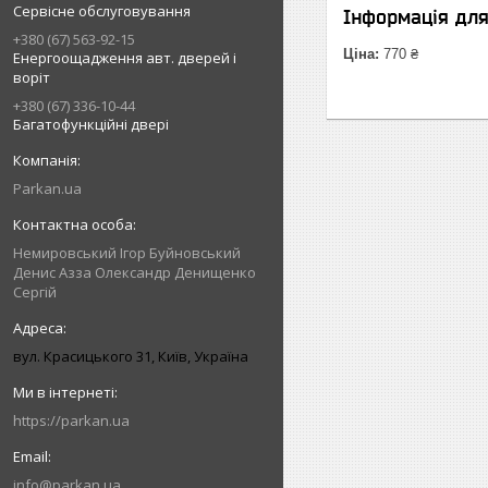
Сервісне обслуговування
Інформація дл
+380 (67) 563-92-15
Ціна:
770 ₴
Енергоощадження авт. дверей і
воріт
+380 (67) 336-10-44
Багатофункційні двері
Parkan.ua
Немировський Ігор Буйновський
Денис Азза Олександр Денищенко
Сергій
вул. Красицького 31, Київ, Україна
https://parkan.ua
info@parkan.ua