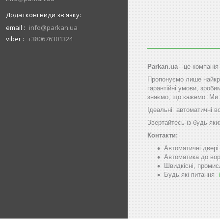
email
info@parkan.ua
viber
+380676301324
Parkan.ua
- це компанія
Пропонуємо лише найкра
гарантійні умови, зроби
знаємо, що кажемо. Ми 
Ідеальні автоматичні в
Звертайтесь із будь яки
Контакти:
Автоматичні двер
Автоматика до вор
Швидкісні, промис
Будь які питання