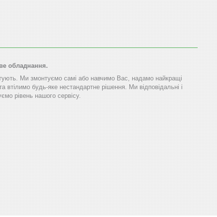
ове обладнання.
тують. Ми змонтуємо самі або навчимо Вас, надамо найкращі
та втілимо будь-яке нестандартне рішення. Ми відповідальні і
ємо рівень нашого сервісу.