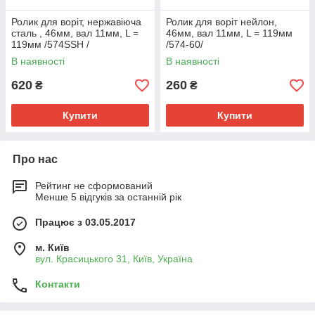
Ролик для воріт, нержавіюча
Ролик для воріт нейлон,
сталь , 46мм, вал 11мм, L =
46мм, вал 11мм, L = 119мм
119мм /574SSH /
/574-60/
В наявності
В наявності
620
260
₴
₴
Купити
Купити
Про нас
Рейтинг не сформований
Менше 5 відгуків за останній рік
Працює з 03.05.2017
м. Київ
вул. Красицького 31, Київ, Україна
Контакти