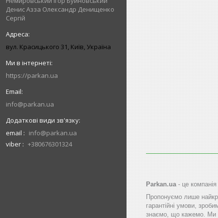
Немировський Ігор Буйновський
Денис Азза Олександр Денищенко
Сергій
вул. Красицького 31, Київ, Україна
https://parkan.ua
info@parkan.ua
email
info@parkan.ua
viber
+380676301324
Parkan.ua
- це компанія
Пропонуємо лише найкра
гарантійні умови, зроби
знаємо, що кажемо. Ми 