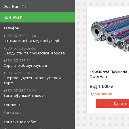
DoorHan
1
КОНТАКТИ
+380 (67) 630-13-24
автоматичні та медичні двері
+380 (67) 630-62-62
швидкістні та промислові ворота
+380 (67) 628-12-11
Сервісне обслуговування
Торсіонна пружина 
+380 (67) 563-92-15
DoorHan
Енергоощадження авт. дверей і
воріт
від 1 000 ₴
+380 (67) 336-10-44
Під замовлення
Багатофункційні двері
Купити
Parkan.ua