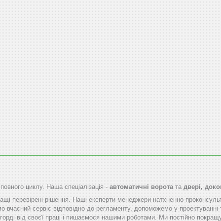
 повного циклу. Наша спеціалізація -
автоматичні ворота
та
двері, док
щі перевірені рішення. Наші експерти-менеджери натхненно проконсуль
мо вчасний сервіс відповідно до регламенту, допоможемо у проектуванні 
горді від своєї праці і пишаємося нашими роботами. Ми постійно покращу