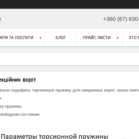
a
+380 (67) 630
АРИ ТА ПОСЛУГИ
БЛОГ
ПРАЙС ЛИСТИ
ХТО 
кційних воріт
вильно подобрать торсионную пружину для секционных ворот, нужно зна
и
етр пружины
 свободном состоянии