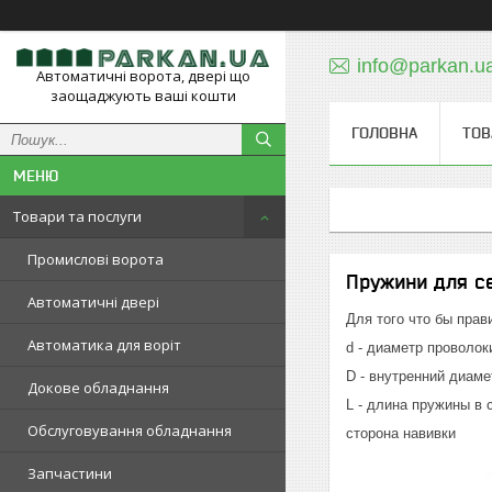
info@parkan.u
Автоматичні ворота, двері що
заощаджують ваші кошти
ГОЛОВНА
ТОВ
Товари та послуги
Промислові ворота
Пружини для се
Автоматичні двері
Для того что бы пра
Автоматика для воріт
d - диаметр проволок
D - внутренний диам
Докове обладнання
L - длина пружины в
Обслуговування обладнання
сторона навивки
Запчастини