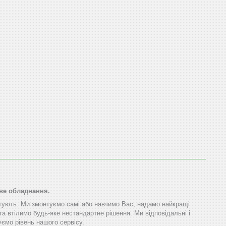
ове обладнання.
тують. Ми змонтуємо самі або навчимо Вас, надамо найкращі
та втілимо будь-яке нестандартне рішення. Ми відповідальні і
ємо рівень нашого сервісу.