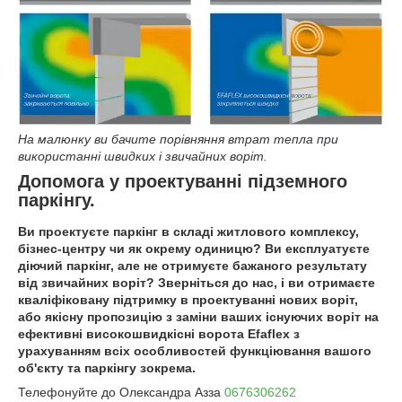
На малюнку ви бачите порівняння втрат тепла при
використанні швидких і звичайних воріт.
Допомога у проектуванні підземного
паркінгу.
Ви проектуєте паркінг в складі житлового комплексу,
бізнес-центру чи як окрему одиницю? Ви експлуатуєте
діючий паркінг, але не отримуєте бажаного результату
від звичайних воріт? Зверніться до нас, і ви отримаєте
кваліфіковану підтримку в проектуванні нових воріт,
або якісну пропозицію з заміни ваших існуючих воріт на
ефективні високошвидкісні ворота Efaflex з
урахуванням всіх особливостей функціювання вашого
об'єкту та паркінгу зокрема.
Телефонуйте до Олександра Азза
0676306262