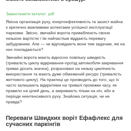
Завантажити каталог .pdf
Якісна організація руху, енергоефективність та захист майна
є критично важливими аспектами успішної експлуатації
парковки. Звісно, звичайні ворота приваблюють своєю
низькою вартістю і їм найчастіше віддають перевагу
забудовники. Але — чи відповідають вони тим задачам, які на
них покладаються?
Звичайні ворота мають відносно повільну швидкість
(тривалість циклу відкривання-проїзд автомобіля-закривання
триває досить значна), розраховані на низьку циклічність
використання та мають дуже обмежений ресурс (тривалість
життєвого циклу). На практиці це призводить до того, що їх
часто залишають відкритими на тривалі проміжки часу, як
правило на цілий день, а закривають тільки на ніч, або в
періоди неінтенсивного руху. Знайома ситуація, чи не
правда?
Переваги Швидких воріт Ефафлекс для
сучасних паркінгів