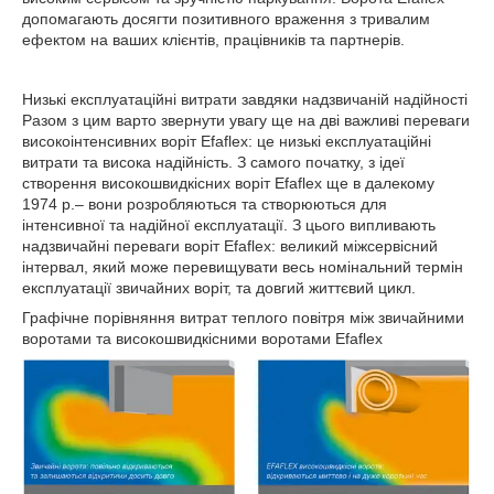
допомагають досягти позитивного враження з тривалим
ефектом на ваших клієнтів, працівників та партнерів.
Низькі експлуатаційні витрати завдяки надзвичаній надійності
Разом з цим варто звернути увагу ще на дві важливі переваги
високоінтенсивних воріт
Efaflex:
це низькі експлуатаційні
витрати та висока надійність. З самого початку, з ідеї
створення високошвидкісних воріт
Efaflex
ще в далекому
1974 р.
–
вони розробляються та створюються для
інтенсивної та надійної експлуатації. З цього випливають
надзвичайні переваги воріт
Efaflex:
великий міжсервісний
інтервал, який може перевищувати весь номінальний термін
експлуатації звичайних воріт, та довгий життєвий цикл.
Графічне порівняння витрат теплого повітря між звичайними
воротами та високошвидкісними воротами Efaflex