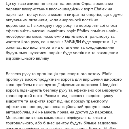
Це суттєве зниження витрат на енергію Одна з основних
переваг використання високошвидкісних воріт Efaflex на
паркінгах - це суттєве зниження витрат на енергію, що є дуже
актуальним питанням, коли енергоносії постійно
дорожчають. І в холодну пору року, і в період літньої спеки
ефективність високошвидкісних воріт Efaflex помітно навіть
неозброєним оком: незалежно від кількості транспорту та
частоти його руху, ваш паркінг ЗАВЖДИ буде закритим! Це
означає, що ваші витрати на опалення та кондиціювання
будуть зменшуватися, паркінг буде чистішим та захищеним
від зовнішнього впливу
Безпека руху та організація транспортного потоку. Efafle
пропонує високопродуктивні ворота для вирішення широкого
кола проблем в експлуатації підземних парковок. Швидкісні
ворота підвищують безпеку руху та ефективно організовують
транспортний потік. Разом з тим, висока швидкість циклу
відкриття та закриття воріт під час проїзду транспорту
ефективно попереджає несанкційований доступ іншим
автомобілям, які не мають права на доступ до парковки.
Мешканці житлових комплексів, відвідувачі та клієнти
торговельного, або бізнес центру будуть більше задоволені
високим сервісом та зручністю паркування. Ворота
Efaflex