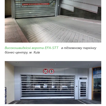
Високошвидкісні ворота EFA-STT
в підземному паркінгу
бізнес-центру, м. Київ