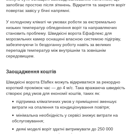
запобігає простою після зіткнень. Відкриття та закриття воріт
повертає завісу у бічні напрямні.
У холодному кліматі чи умовах роботи за екстремально
низьких температур обледеніння воріт та направляючих
становить проблему. Швидкісні ворота Ефафлекс для
морозильних камер оснащені власною системою підігріву,
забезпечуючи їх бездоганну роботу навіть за великих
перепадів температур між внутрішнім та зовнішнім
середовищем.
Заощадження коштів
Швидкісні ворота Efaflex можуть відкриватися за рекордно
короткий проміжок час — до 4 м/с. Така вражаюча швидкість
створює ряд умов для економії коштів, таких як:
підтримка кліматичних умов у приміщенні зменшує
витрати на опалення та кондиціонування повітря;
мінімальна необхідність у сервісі знижує витрати на
обслуговування;
деякі моделі воріт здатні витримувати до 250 000