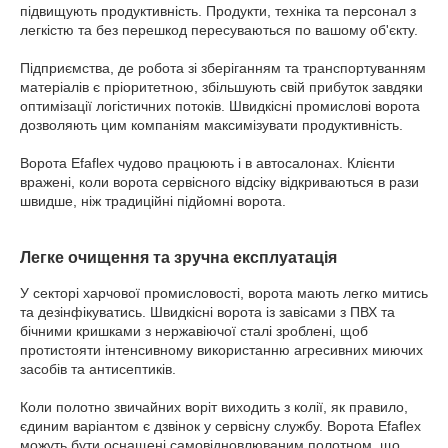
підвищують продуктивність. Продукти, техніка та персонал з
легкістю та без перешкод пересуваються по вашому об'єкту.
Підприємства, де робота зі зберіганням та транспортуванням
матеріалів є пріоритетною, збільшують свій прибуток завдяки
оптимізації логістичних потоків. Швидкісні промислові ворота
дозволяють цим компаніям максимізувати продуктивність.
Ворота Efaflex чудово працюють і в автосалонах. Клієнти
вражені, коли ворота сервісного відсіку відкриваються в рази
швидше, ніж традиційні підйомні ворота.
Легке очищення та зручна експлуатація
У секторі харчової промисловості, ворота мають легко митись
та дезінфікуватись. Швидкісні ворота із завісами з ПВХ та
бічними кришками з нержавіючої сталі зроблені, щоб
протистояти інтенсивному використанню агресивних миючих
засобів та антисептиків.
Коли полотно звичайних воріт виходить з колії, як правило,
єдиним варіантом є дзвінок у сервісну службу. Ворота Efaflex
можуть бути оснащені самовідновлюваним полотном, що