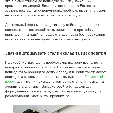
яка є більш стійкою до пошкоджень, ніж у звичайних
промислових дверей. Встановлюючи ворота Efaflex, ви
звільняєтесь від таких популярних проблем, як зігнуті ламелі,
що стають причиною втрат тепла або холоду.
Деякі моделі воріт мають підвищену стійкість до вітрових
навантажень, тож запобігають виникненню протягів у
приміщенні та надійно працюють довгі роки без провисання
полотна навіть за несприятливих кліматичних умов.
Здатні підтримувати сталий склад та тиск повітря
На виробництвах, що потребують чистих приміщень, потік
повітря є ключовим фактором. Пил та інші частки можуть
пошкодити виробництво деяких продуктів. Вони також можуть
пошкодити системи опалення та охолодження.
Герметичні
ворота
для чистих приміщень контролюють потік повітря та
зменшують ці ризики. Використовуйте їх парами для
формування шлюзів у середовищах, чутливих до тиску, та
розмежування “чистих” та “брудних” зон.