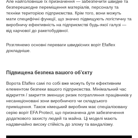
Але найголовніше їх призначення — забезпечити швидке та
безперешкодне переміщення матеріалів, персоналу та
техніки територією підприємства. Крім того, вони можуть
мати специфічні функції, що значно підвищують логістичну та
виробничу ефективність на підприємстві будь-якої галузі —
від харчової до ракетобудівної.
Розглянемо основні переваги швидкісних воріт Efaflex
докладніше.
Підвищена безпека вашого об’єкту
Ворота Efaflex самі по собі вже можуть бути ефективним
елементом безпеки вашого підприємства. Мінімальний час
відкриття / закриття зменшує ризик потрапляння працівників у
несанкціоновані зони виробничого чи складського
приміщення. Також німецький виробник має спеціалізовану
серію воріт EFA Protect, що призначена для забезпечення
додаткового захисту людей та майна. Ці моделі мають
надзвичайно високу стійкість до злому та вандалізму.