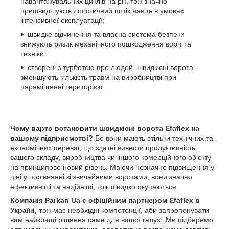
навантажувальних циклів на рік, тож значно
пришвидшують логістичний потік навіть в умовах
інтенсивної експлуатації;
швидке відчинення та власна система безпеки
знижують ризик механічного пошкодження воріт та
техніки;
створені з турботою про людей, швидкісні ворота
зменшують кількість травм на виробництві при
переміщенні територією.
Чому варто встановити швидкісні ворота Efaflex на
вашому підприємстві?
Бо вони мають стільки технічних та
економічних переваг, що здатні вивести продуктивність
вашого складу, виробництва чи іншого комерційного об’єкту
на принципово новий рівень. Маючи незначне підвищення у
ціні у порівнянні зі звичайними воротами, вони значно
ефективніші та надійніші, тож швидко окупаються.
Компанія Parkan Ua є офіційним партнером Efafleх в
Україні, т
ож має необхідні компетенції, аби запропонувати
вам найкращі рішення саме для вашої галузі. Ми підберемо